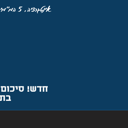
אינטגרציה, 5 המ"מים, רוח ההדר ורוח התגר.
חדש! סיכום 
בתנ