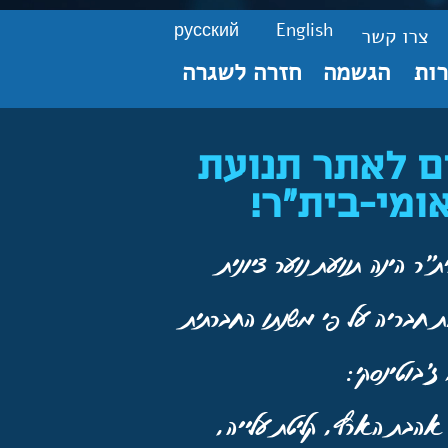
русский
English
צרו קשר
ות
הגשמה
חזרה לשגרה
ם לאתר תנועת
ומי-בית"ר!
"ר הינה תנועת נוער ציונית
 חבריה על פי משנתו החברתית
ז'בוטינסקי:
 אהבת הארץ, קליטת עלייה,