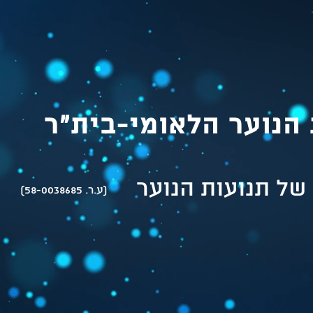
הנוער הלאומי-בית"ר
של תנועות הנוער
(ע.ר. 58-0038685)