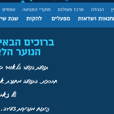
ן
הנהלה
מרכז פעולות
מוקדי התנועה
טפסים
חנאות ושדאות
מפעלים
להקות
שנת שיר
ברוכים הבאי
הנוער הלא
תנועת הנוער הלאומי בית
חברתית.
התנועה מחנכת את
של זאב 
פיתוח מנהיגות צעירה,