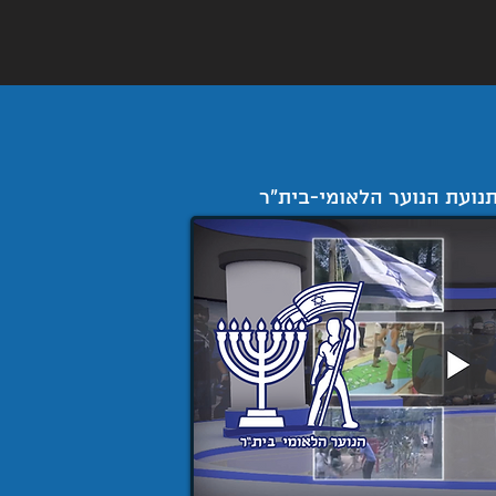
תנועת הנוער הלאומי-בית"ר