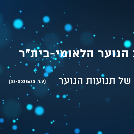
הנוער הלאומי-בית"ר
של תנועות הנוער
(ע.ר. 58-0038685)