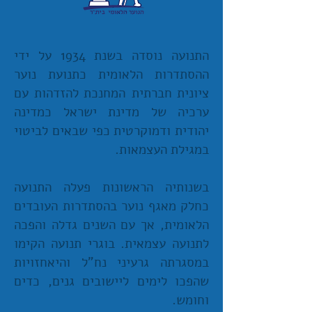
התנועה נוסדה בשנת 1934 על ידי
ההסתדרות הלאומית כתנועת נוער
ציונית חברתית המחנכת להזדהות עם
ערכיה של מדינת ישראל כמדינה
יהודית ודמוקרטית כפי שבאים לביטוי
במגילת העצמאות.
בשנותיה הראשונות פעלה התנועה
כחלק מאגף נוער בהסתדרות העובדים
הלאומית, אך עם השנים גדלה והפכה
לתנועה עצמאית. בוגרי תנועה הקימו
במסגרתה גרעיני נח"ל והיאחזויות
שהפכו לימים ליישובים גנים, כדים
וחומש.