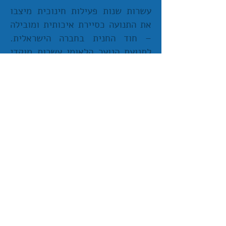
עשרות שנות פעילות חינוכית מיצבו
את התנועה כסיירת איכותית ומובילה
– חוד החנית בחברה הישראלית.
לתנועת הנוער הלאומי עשרות מוקדי
פעילות הפרוסים לאורכה ולרוחבה של
הארץ, הממשיכים מסורת איכותית
ומשפחתית. אלפי החניכים, צוות
ההדרכה, הרכזים והבוגרים מרכיבים
משפחה אחת גדולה ואיכותית. תנועת
הנוער הלאומי מציעה קשת רחבה של
הפעלות, פרויקטים קהילתיים, מסעות,
קורסי הדרכה, קייטנות ומיזמים
חברתיים הנערכים על פי משנה
ותוכנית שנתית סדורה ובהתאם לצו
השעה.
מזכירות התנועה (מרכז)