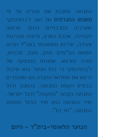
התנועה מחנכת את חבריה על פי
משנתו החברתית
של זאב ז'בוטינסקי
שערכיה המרכזיים הינם: תרומה
לקהילה, אהבת הארץ, פיתוח מנהיגות
צעירה, שירות משמעותי בצה"ל וקיום
חמשת המ"מים: מזון, מעון, מלבוש,
מורה ומרפא. אמונתו המוצקה של
ז'בוטינסקי כי כוח הנוער הוא שיכול
לרפא את תחלואי החברה הם שעומדים
בבסיס הקמת התנועה. כהמנון ודגל
התנועה נקבעו "התקווה" ודגל ישראל.
שיר התנועה הוא שיר הדגל וססמת
התנועה: "חד נס".
הנוער הלאומי-בית"ר - היום