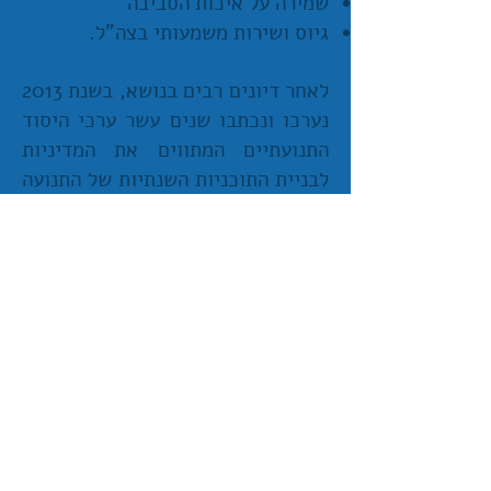
שמירה על איכות הסביבה
גיוס ושירות משמעותי בצה"ל.
לאחר דיונים רבים בנושא, בשנת 2013
נערכו ונכתבו שנים עשר ערכי היסוד
התנועתיים המתווים את המדיניות
לבניית התוכניות השנתיות של התנועה
הבאים ליידי ביטוי להלן:
ערבות הדדית
- סולידריות חברתית,
תרומה לקהילה, איכות הסביבה,
אדישות, חברות.
האדם הוא המלך
-
נאה דורש נאה
מקיים, דימוי עצמי (כיצד אני רואה
את עצמי כמלך).
תרבות נוער
-
מיניות, סמים,
אלכוהול, סיגריות, בטיחות בדרכים,