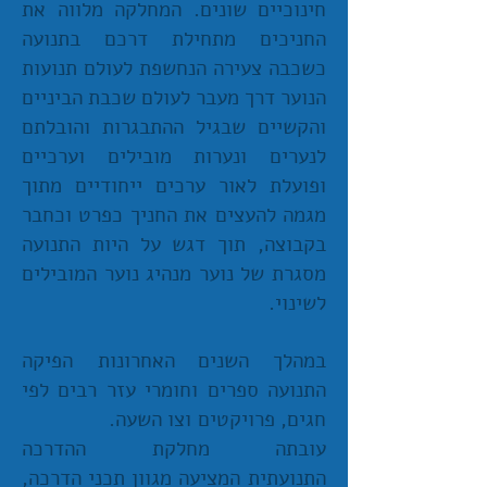
חינוכיים שונים. המחלקה מלווה את
החניכים מתחילת דרכם בתנועה
כשכבה צעירה הנחשפת לעולם תנועות
הנוער דרך מעבר לעולם שכבת הביניים
והקשיים שבגיל ההתבגרות והובלתם
לנערים ונערות מובילים וערכיים
ופועלת לאור ערכים ייחודיים מתוך
מגמה להעצים את החניך כפרט וכחבר
בקבוצה, תוך דגש על היות התנועה
מסגרת של נוער מנהיג נוער המובילים
לשינוי.
במהלך השנים האחרונות הפיקה
התנועה ספרים וחומרי עזר רבים לפי
חגים, פרויקטים
וצו השעה.
עובתה מחלקת ההדרכה
התנועתית המציעה מגוון תכני הדרכה,