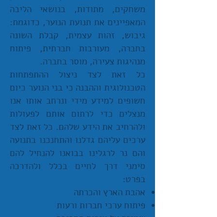
משחקים, מתודות, בנושאי הליבה
המאפיינים את תנועת הנוער, כדוגמת:
גיבוש, זהות עצמית, קבלת השונה
בחברה, מעורבות חברתית, פיתוח
מנהיגות צעירה, מוסר בחברה.
כל זאת לצד ניצול ההתפתחות
הטכנולוגית וההבנה כי בני הנוער כיום
חשופים למידע מידי ונרחב אותו אנו
מנצלים כדי לרתום אותם לפעולות
ולהרחיב את הידע שלהם. כל זאת לצד
ערכים עליהם גדלנו והתחנכנו בתנועה
והם נר לרגלינו בבואנו להנחיל להם
סימני דרך לחיים בכלל ולהדרכה
בפרט:
אהבת הארץ והכרתה
פיתוח ערכי חברות ורעות